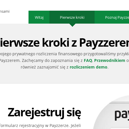
ansami
Witaj
Pierwsze kroki
Poznaj Payzz
ierwsze kroki z Payzzer
jego prywatnego rozliczenia finansowego przygotowaliśmy przykła
Payzzerem. Zachęcamy do zapoznania się z
FAQ
,
Przewodnikiem
o
również zaznajomić się z
rozliczeniem demo
.
Zarejestruj się
formularz rejestracyjny w Payzzerze. Jeżeli