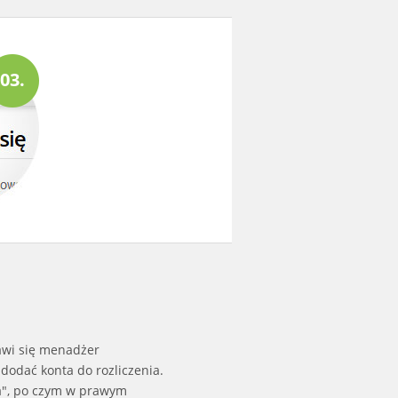
03.
awi się menadżer
 dodać konta do rozliczenia.
a", po czym w prawym