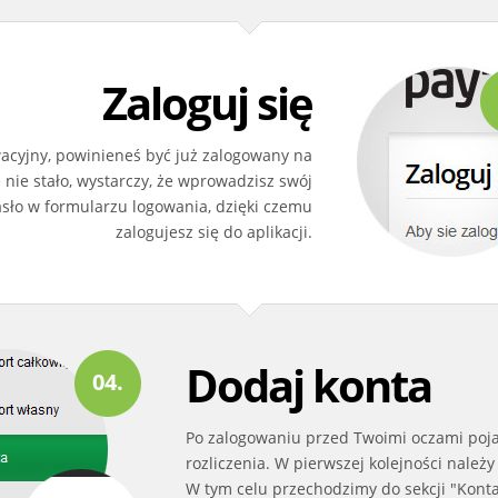
Zaloguj się
ywacyjny, powinieneś być już zalogowany na
ę nie stało, wystarczy, że wprowadzisz swój
asło w formularzu logowania, dzięki czemu
zalogujesz się do aplikacji.
Dodaj konta
04.
Po zalogowaniu przed Twoimi oczami poj
rozliczenia. W pierwszej kolejności należy
W tym celu przechodzimy do sekcji "Kont