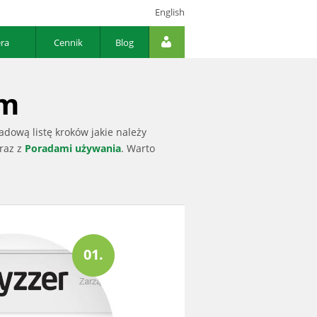
English
era
Cennik
Blog
em
dową listę kroków jakie należy
raz z
Poradami używania
. Warto
01.