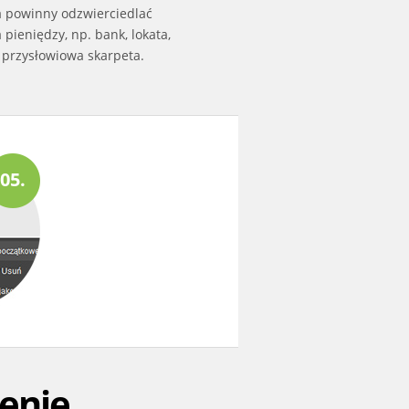
a powinny odzwierciedlać
pieniędzy, np. bank, lokata,
 przysłowiowa skarpeta.
05.
zenie